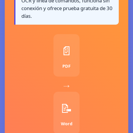
OCR y línea de comandos, funciona sin
conexión y ofrece prueba gratuita de 30
días.
📄
PDF
→
📝
🔄
Word