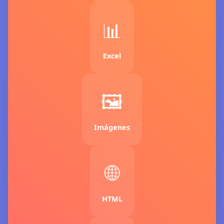
📊
Excel
🖼️
Imágenes
🌐
HTML